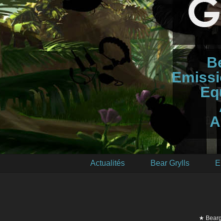
B
Emissi
Eq
A
Actualités
Bear Grylls
E
★ Bearg